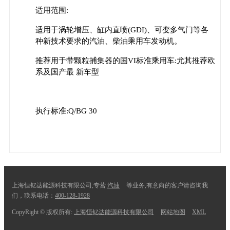
适用范围:
适用于涡轮增压、缸内直喷(GDI)、可变多气门等各
种新技术要求的汽油、柴油乘用车发动机。
推荐用于带颗粒捕集器的国VI标准乘用车:尤其推荐欧
系及国产最 新车型
执行标准:Q/BG 30
上海恒钇达能源科技有限公司,专营
汽油
等业务,有意向的客户请咨询我
们，联系电话：
400-128-1928
CopyRight © 版权所有:
上海恒钇达能源科技有限公司
网站地图
XML