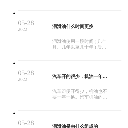
到适当的润滑，就会产生干
相比具有许多优点：例如，
摩擦。实践证明，干摩擦在
对热稳定、抗氧化性能优
短时间内产生的热量足以使
异、抗粘度变化的能力强。
金属熔化，造成机件的损坏
作为发动机润滑油，上海恒
05-28
甚至卡死(许多漏水或漏油的
润滑油什么时间更换
钇达告诉您润滑油有以下好
2022
汽车出现拉缸、抱轴等故
处：
障，主要原因就在于此)。因
润滑油使用一段时间 ( 几个
此需要对发动机中的摩擦部
月、几年以至几十年 ) 后，
位给予良好的润滑。当润滑
由于本身的氧化以及使用过
油流到摩擦部位后，就会粘
程中外来因素影响会逐渐变
附在摩擦表面上形成一层油
质，性能下降或改变，需要
膜，减少摩擦机件之间的阻
适时更换。 1. 换油时间的确
力，而油膜的强度和韧性是
05-28
定 (1) 根据检验评定的结果确
汽车开的很少，机油一年更换一次可以吗？
发挥其润滑作用的关键。
2022
定换油时间；但目前困难的
是还比较缺乏各种油品的报
汽车即便开得少，机油也不
费标准。 (2) 根据润滑油制造
要一年一换。汽车机油的主
商和设备制造厂家的推荐结
要功能是润滑，清洁，散
合实际使用经验定期更换。
热。而且机油的衰减是有期
间限的，机油开盖后暴露在
空气中3个月左右就开始氧化
05-28
了，功能逐渐下降不能达到
润滑油是由什么组成的