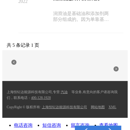
2022
发动机润滑，清洁，散热的
效果，从而可能导致汽车部
润滑油是基础油和添加剂两
件造成损坏。
部分组成的。因为单靠基础
油并不能满足发动机油诸多
的性能要求，基础油是从石
油中提炼的成份，具有基本
的粘度特征，而添加剂是化
共 5 条记录 1 页
学物质，用以改善和提高机
油的品质。
上海恒钇达能源科技有限公司,专营
汽油
等业务,有意向的客户请咨询我
们，联系电话：
400-128-1928
CopyRight © 版权所有:
上海恒钇达能源科技有限公司
网站地图
XML
电话咨询
短信咨询
留言咨询
查看地图