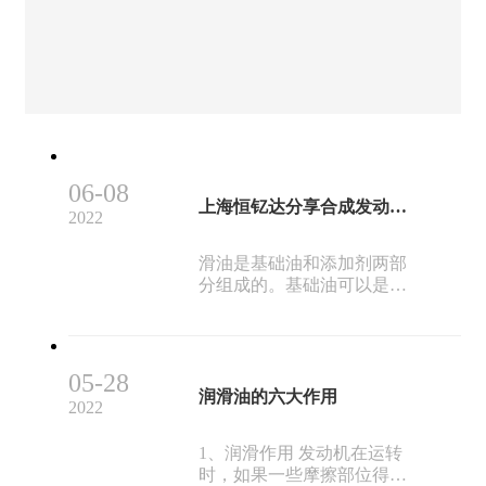
中，车主们和润滑油打交道是很多的。 如果
说发动机是汽车的“心脏”，那么润滑油就是汽
车的“血液”。它主要对发动机起到润滑减磨、
辅助冷冻降温、密封防漏、防锈防蚀、减震缓
冲的作用。
06-08
上海恒钇达分享合成发动机油有什么优点？
2022
滑油是基础油和添加剂两部
分组成的。基础油可以是矿
物油，也可以是合成油。所
谓矿物油，即是直接从石油
精炼得到的适用于制作润滑
油的馏分。而合成油是利用
05-28
原油或煤炭中较轻的乙烷、
润滑油的六大作用
2022
丙烷等裂解成乙烯，再经复
杂的化学变化将它们重组而
1、润滑作用 发动机在运转
成的物质，其物理化学性能
时，如果一些摩擦部位得不
稳定，不含杂质，与矿物油