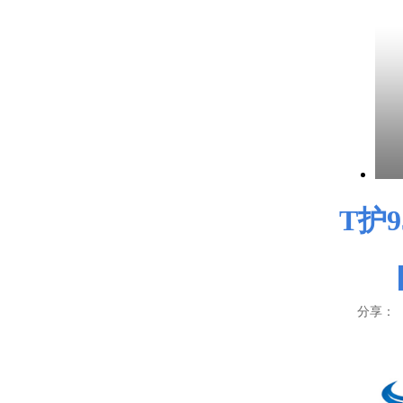
T护
分享：