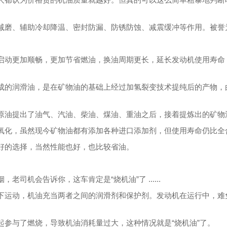
减磨、辅助冷却降温、密封防漏、防锈防蚀、减震缓冲等作用。被誉为
启动更加顺畅，更加节省燃油，换油周期更长，延长发动机使用寿命
成的润滑油，是在矿物油的基础上经过加氢裂变技术提纯后的产物，
原油提出了油气、汽油、柴油、煤油、重油之后，接着提炼出的矿物
氧化，虽然现今矿物油都有添加各种进口添加剂，但使用寿命仍比全
好的选择，当然性能也好，也比较省油。
司机会告诉你，这车肯定是“烧机油”了 ......
下运动，机油充当两者之间的润滑剂和保护剂。发动机在运行中，难
起参与了燃烧，导致机油消耗量过大，这种情况就是“烧机油”了。