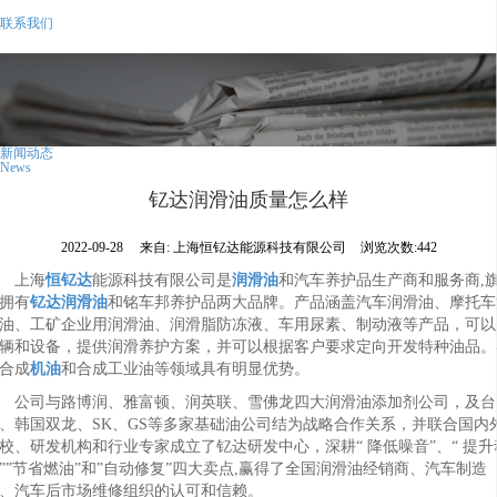
联系我们
新闻动态
News
钇达润滑油质量怎么样
2022-09-28
来自:
上海恒钇达能源科技有限公司
浏览次数:442
上海
恒钇达
能源科技有限公司是
润滑油
和汽车养护品生产商和服务商,
拥有
钇达润滑油
和铭车邦养护品两大品牌。产品涵盖汽车润滑油、摩托车
油、工矿企业用润滑油、润滑脂防冻液、车用尿素、制动液等产品，可以
辆和设备，提供润滑养护方案，并可以根据客户要求定向开发特种油品。
合成
机油
和合成工业油等领域具有明显优势。
公司与路博润、雅富顿、润英联、雪佛龙四大润滑油添加剂公司，及台
、韩国双龙、SK、GS等多家基础油公司结为战略合作关系，并联合国内
校、研发机构和行业专家成立了钇达研发中心，深耕“ 降低噪音”、“ 提升
””节省燃油”和”自动修复”四大卖点,赢得了全国润滑油经销商、汽车制造
、汽车后市场维修组织的认可和信赖。