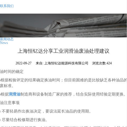
联系我们
新闻动态
News
上海恒钇达分享工业润滑油废油处理建议
2022-09-27
来自:
上海恒钇达能源科技有限公司
浏览次数:424
油时间的确定
1)根据检验评定的结果确定换油时间；但目前困难的是比较缺乏各种油品
废标准。
2)根据
润滑油
制造商和设备制造厂家的推荐，结合实际使用经验定期更换
油注意事项
1) 不要轻易作出换油决定，要设法延长油品的使用期。
2) 尽量结合检修期进行换油。