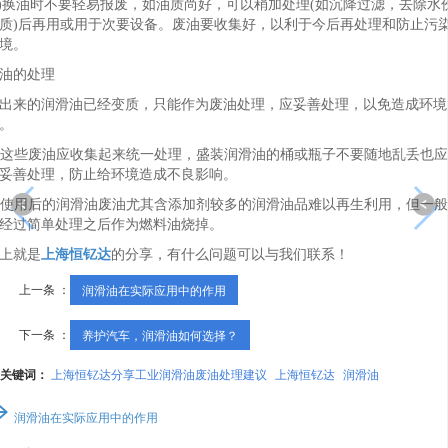
3)换油时不要轻易报废，如油质尚好，可以稍加处理(如沉降过滤，去除水
质)后再用或用于次要设备。废油要收集好，以利于今后再处理和防止污
境。
油的处理
出来的润滑油已经变质，只能作为废油处理，应妥善处理，以免造成环境
。
. 这些废油应收集起来统一处理，盛装润滑油的桶或瓶子不要随地乱丢也
妥善处理，防止给环境造成不良影响。
. 使用后的润滑油废油尤其含添加剂较多的润滑油品难以再生利用，但一
经过简单处理之后作为燃料油烧掉。
上就是
上海恒钇达
的分享，有什么问题可以与我们联系！
上一条 ：
润滑油在实际应用中的作用
下一条 ：
养护汽车，润滑油如何选择？
关键词：
上海恒钇达分享工业润滑油废油处理建议
上海恒钇达
润滑油
润滑油在实际应用中的作用